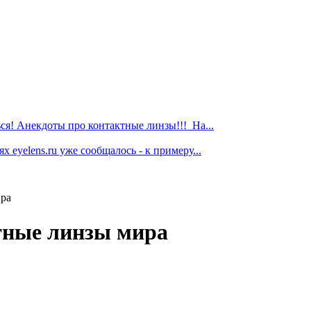
я! Анекдоты про контактные линзы!!! На...
 eyelens.ru уже сообщалось - к примеру...
ира
тные линзы мира