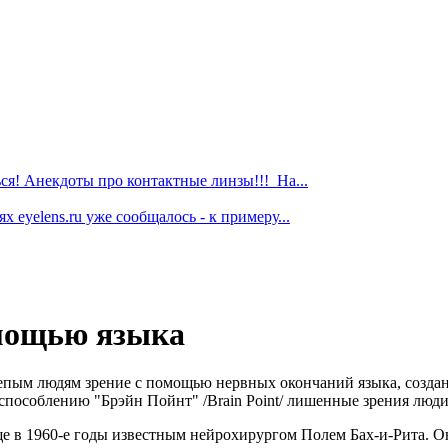
я! Анекдоты про контактные линзы!!! На...
 eyelens.ru уже сообщалось - к примеру...
омощью языка
лепым людям зрение с помощью нервных окончаний языка, созд
пособлению "Брэйн Пойнт" /Brain Point/ лишенные зрения люди
е в 1960-е годы известным нейрохирургом Полем Бах-и-Рита. Он